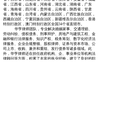
省，江西省，山东省，河南省，湖北省，湖南省，广东
省，海南省，四川省，贵州省，云南省，陕西省，甘肃
省，青海省，台湾省，内蒙古自治区，广西壮族自治区，
西藏自治区，宁夏回族自治区，新疆维吾尔自治区，香港
特别行政区，澳门特别行政区全国
34个省直辖市。
华亨律师
团队，专业解决
婚姻家事
、交
通理赔
、
劳动
纠纷、债权债务、
刑事辩护
、
房地产与建筑工程
、
金
融和银行法律服务
、
知识产权
、
税务
筹划、
数字化经济法
律服务
、
企业合规整顿
、
股权律师
、
证券与资本市场
、
公
司上市
、
收购、兼并和重组
、
发行债券等诸多领域。此
外，
华亨律师还在担任政府机构、企、事业单位等机构法
律顾问等方面，积累了丰富的执业经验，建立了良好的职
业声誉。
华亨
律师秉持敬业、勤勉、诚信的服务态度，
不
断强化服务观念、精品意识和团队精神，经过业务领域单
一性向多元化转轨、专职律师全能型向专业化演变、律所
建设一般化向高精尖的提升，形成了以诉讼业务为代表，
金融、证券、公司企业、房地产、知识产权等法律专业门
类协调稳步发展的格局。聚集了一批知识渊博、才华出
众、经验丰富、办案有方法律人才，可以在各个方面为客
户提供最及时、最前沿和最具指导性的法律支持。
为
“
华夏复兴、亨通顺达
”
，华亨律师秉承法之精
神，履法之使命，以法律促社会的和谐
，为社会创造更多
的财富。