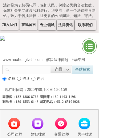
法律是为了惩罚犯罪，保护人民，保障公民的合法权益，
保障社会主义建设顺利进行。华亨网，是一个法律垂直网
站，致力于传播法律，让更多的公民闻法、知法、守法。
加入我们
在线留言
专业领域
法律资讯
联系我们
www.huahenglvshi.com
解决法律问题 上华亨网
产品
全站搜索
名称
描述
内容
现在时间是：2026年08月06日 16:04:59
周律师：132-1886-8766 周律师：189-1403-4198
刘法务：189-1553-6148 固定电话：0512-65101928
公司律师
婚姻律师
交通律师
民事律师