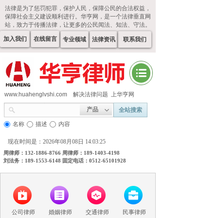
法律是为了惩罚犯罪，保护人民，保障公民的合法权益，
保障社会主义建设顺利进行。华亨网，是一个法律垂直网
站，致力于传播法律，让更多的公民闻法、知法、守法。
加入我们
在线留言
专业领域
法律资讯
联系我们
www.huahenglvshi.com
解决法律问题 上华亨网
产品
全站搜索
名称
描述
内容
现在时间是：2026年08月08日 14:03:26
周律师：132-1886-8766 周律师：189-1403-4198
刘法务：189-1553-6148 固定电话：0512-65101928
公司律师
婚姻律师
交通律师
民事律师