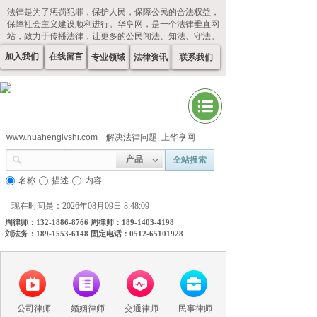
法律是为了惩罚犯罪，保护人民，保障公民的合法权益，
保障社会主义建设顺利进行。华亨网，是一个法律垂直网
站，致力于传播法律，让更多的公民闻法、知法、守法。
加入我们
在线留言
专业领域
法律资讯
联系我们
www.huahenglvshi.com
解决法律问题 上华亨网
产品
全站搜索
名称
描述
内容
现在时间是：2026年08月09日 8:48:09
周律师：132-1886-8766 周律师：189-1403-4198
刘法务：189-1553-6148 固定电话：0512-65101928
公司律师
婚姻律师
交通律师
民事律师