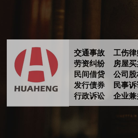
交通事故
工伤
劳资纠纷
房屋
民间借贷
公司股
发行债券
民事
行政诉讼 企业