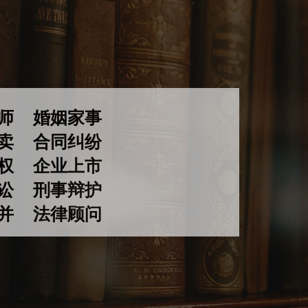
律师
婚姻家事
买卖
合同纠纷
权
企业上市
诉讼 刑事辩护
兼并
法律顾问