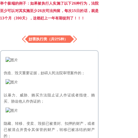
举个极端的例子：
如果被执行人实施了以下26种行为，法院
至少可以对其实施至少26次司法拘留，每次15日的话，就是
a
13个月（390天），这都赶上一年有期徒刑了！！！
b
c
d
妨害执行类（共计5种）
e
f
g
伪造、毁灭重要证据，妨碍人民法院审理案件的；
以暴力、威胁、贿买方法阻止证人作证或者指使、贿
买、胁迫他人作伪证的；
隐藏、转移、变卖、毁损已被查封、扣押的财产，或者
已被清点并责令其保管的财产，转移已被冻结的财产
的；