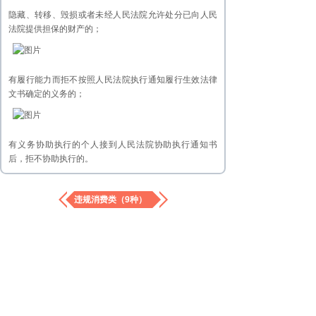
隐藏、转移、毁损或者未经人民法院允许处分已向人民
法院提供担保的财产的；
有履行能力而拒不按照人民法院执行通知履行生效法律
文书确定的义务的；
有义务协助执行的个人接到人民法院协助执行通知书
后，拒不协助执行的。
违规消费类（9种）
乘坐交通工具时，选择飞机、列车软卧、轮船二等以上
舱位；