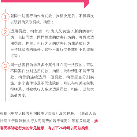
1
就同一妨害行为作出罚款、拘留决定后，不得再次
以该行为采取罚款、拘留；
2
适用罚款、拘留后，行为人又实施了新的妨害行
为，包括同类、同样性质的妨害行为的，可再次适
用罚款、拘留。但行为人的妨害行为属消极行为，
呈持续状态的除外，如拒不履行义务或拒不具结悔
过等；
3
同一妨害行为涉及多个案件且在同一法院的，可以
不同案件分别适用罚款、拘留，此种情形不属于罚
款、拘留的连续适用，但罚款、拘留应当分别实
施。多个案件涉及不同法院的，可以与相关法院取
得联系，对被执行人多次适用罚款、拘留，以加大
惩处力度。
请
根据《中华人民共和国民事诉讼法》及其解释、《最高人民
输
法院关于限制被执行人高消费的若干规定》等有关规定，
妨
入
害民事诉讼行为的常见情形，有以下26种可以司法拘留
。
标
题