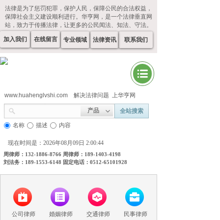
法律是为了惩罚犯罪，保护人民，保障公民的合法权益，
保障社会主义建设顺利进行。华亨网，是一个法律垂直网
站，致力于传播法律，让更多的公民闻法、知法、守法。
加入我们
在线留言
专业领域
法律资讯
联系我们
www.huahenglvshi.com
解决法律问题 上华亨网
产品
全站搜索
名称
描述
内容
现在时间是：2026年08月09日 2:00:45
周律师：132-1886-8766 周律师：189-1403-4198
刘法务：189-1553-6148 固定电话：0512-65101928
公司律师
婚姻律师
交通律师
民事律师