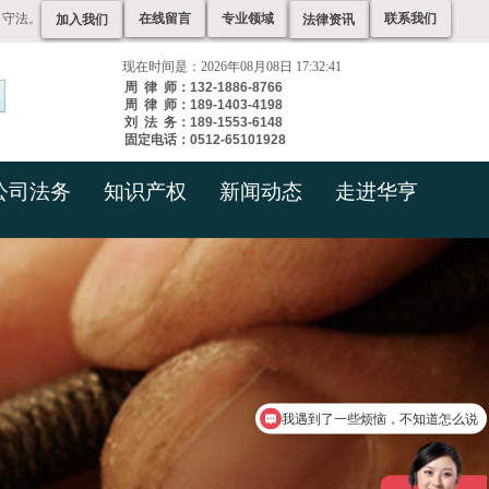
、守法。
在线留言
专业领域
联系我们
加入我们
法律资讯
现在时间是：2026年08月08日 17:32:41
周 律 师：132-1886-8766
周 律 师：189-1403-4198
刘 法 务：189-1553-6148
固定电话：0512-65101928
公司法务
知识产权
新闻动态
走进华亨
我遇到了一些烦恼，不知道怎么说
你们是怎么收费的呢