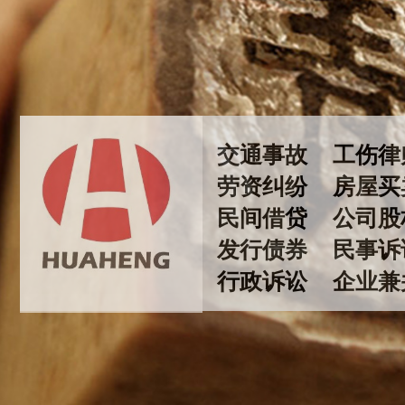
交通事故
工伤
劳资纠纷
房屋
民间借贷
公司股
发行债券
民事
行政诉讼 企业