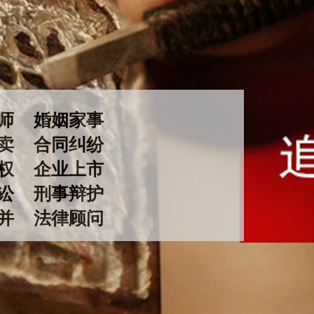
律师
婚姻家事
买卖
合同纠纷
权
企业上市
诉讼 刑事辩护
兼并
法律顾问