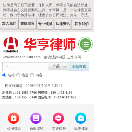
法律是为了惩罚犯罪，保护人民，保障公民的合法权益，
保障社会主义建设顺利进行。华亨网，是一个法律垂直网
站，致力于传播法律，让更多的公民闻法、知法、守法。
加入我们
在线留言
专业领域
法律资讯
联系我们
www.huahenglvshi.com
解决法律问题 上华亨网
产品
全站搜索
名称
描述
内容
现在时间是：2026年08月09日 8:33:44
周律师：132-1886-8766 周律师：189-1403-4198
刘法务：189-1553-6148 固定电话：0512-65101928
公司律师
婚姻律师
交通律师
民事律师