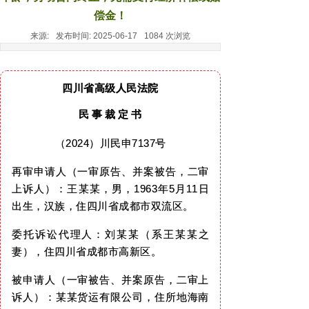
偿金！
来源:
发布时间:
2025-06-17
1084
次浏览
四川省高级人民法院
民 事 裁 定 书
（2024）川民申7137号
再审申请人（一审原告、并案被告，二审
上诉人）：王某某，男，1963年5月11日
出生，汉族，住四川省成都市双流区。
委托诉讼代理人：刘某某（系王某某之
妻），住四川省成都市高新区。
被申请人（一审被告、并案原告，二审上
诉人）：某某货运有限公司，住所地海南