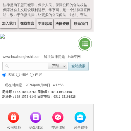
法律是为了惩罚犯罪，保护人民，保障公民的合法权益，
保障社会主义建设顺利进行。华亨网，是一个法律垂直网
站，致力于传播法律，让更多的公民闻法、知法、守法。
加入我们
在线留言
专业领域
法律资讯
联系我们
www.huahenglvshi.com
解决法律问题 上华亨网
产品
全站搜索
名称
描述
内容
现在时间是：2026年08月08日 14:12:56
周律师：132-1886-8766 周律师：189-1403-4198
刘法务：189-1553-6148 固定电话：0512-65101928
公司律师
婚姻律师
交通律师
民事律师