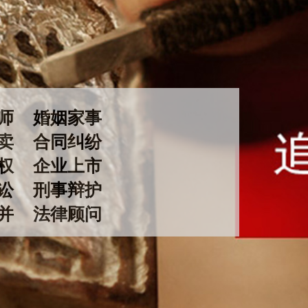
律师
婚姻家事
买卖
合同纠纷
权
企业上市
诉讼 刑事辩护
兼并
法律顾问