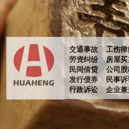
交通事故
工伤
劳资纠纷
房屋
民间借贷
公司股
发行债券
民事
行政诉讼 企业