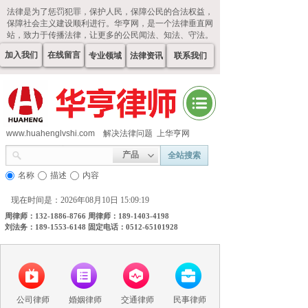
法律是为了惩罚犯罪，保护人民，保障公民的合法权益，
保障社会主义建设顺利进行。华亨网，是一个法律垂直网
站，致力于传播法律，让更多的公民闻法、知法、守法。
加入我们
在线留言
专业领域
法律资讯
联系我们
www.huahenglvshi.com
解决法律问题 上华亨网
产品
全站搜索
名称
描述
内容
现在时间是：2026年08月10日 15:09:20
周律师：132-1886-8766 周律师：189-1403-4198
刘法务：189-1553-6148 固定电话：0512-65101928
公司律师
婚姻律师
交通律师
民事律师