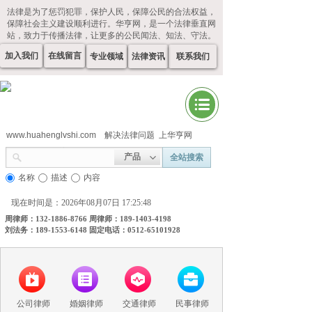
法律是为了惩罚犯罪，保护人民，保障公民的合法权益，
保障社会主义建设顺利进行。华亨网，是一个法律垂直网
站，致力于传播法律，让更多的公民闻法、知法、守法。
加入我们
在线留言
专业领域
法律资讯
联系我们
www.huahenglvshi.com
解决法律问题 上华亨网
产品
全站搜索
名称
描述
内容
现在时间是：2026年08月07日 17:25:48
周律师：132-1886-8766 周律师：189-1403-4198
刘法务：189-1553-6148 固定电话：0512-65101928
公司律师
婚姻律师
交通律师
民事律师