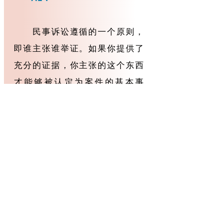
民事诉讼遵循的一个原则，
即谁主张谁举证。如果你提供了
充分的证据，你主张的这个东西
才能够被认定为案件的基本事
实，被法院所采纳。本案中，受
害人吴某举了一些证据，包括他
的陈述、要求调录像、同场竞技
的几个人的证言、受伤以后和球
馆以及球馆教练一系列的联系情
况，都反映了他所说的基本上具
有可信度。而相比较另外一方，
即球馆经营者和肖教练，后者代