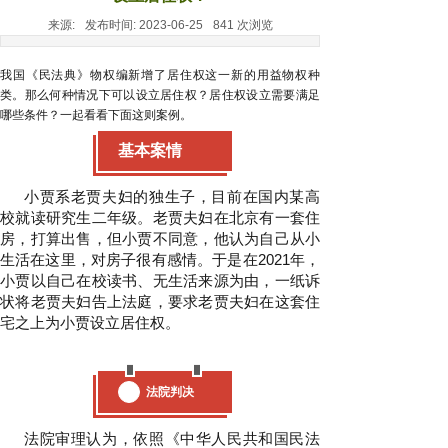
来源:
发布时间:
2023-06-25
841
次浏览
我国
《民法典》物权
编新增了居住权这一新的用益物权种
类。那么何种情况下可以设立居
住权？居住权设立需要
满足
哪些条件？一起看看下面这则案例。
基本案情
小贾系老贾夫妇的独生子，目前在国内某高
校就读研究生二年级。老贾夫妇在北京有一套住
房，打算出售，但小贾不同意，他认为自己从小
生活在这里，对房子很有感情。于是在2021年，
小贾以自己在校读书、无生活来源为由，一纸诉
状将老贾夫妇告上法庭，要求老贾夫妇在这套住
宅之上为小贾设立居住权。
法院判决
法院审理认为，依照《中华人民共和国民法