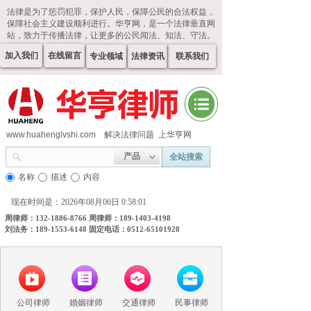
法律是为了惩罚犯罪，保护人民，保障公民的合法权益，
保障社会主义建设顺利进行。华亨网，是一个法律垂直网
站，致力于传播法律，让更多的公民闻法、知法、守法。
加入我们
在线留言
专业领域
法律资讯
联系我们
www.huahenglvshi.com
解决法律问题 上华亨网
产品
全站搜索
名称
描述
内容
现在时间是：2026年08月06日 0:58:02
周律师：132-1886-8766 周律师：189-1403-4198
刘法务：189-1553-6148 固定电话：0512-65101928
公司律师
婚姻律师
交通律师
民事律师