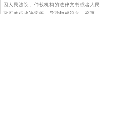
因人民法院、仲裁机构的法律文书或者人民
政府的征收决定等，导致物权设立、变更、
转让或者消灭的，自法律文书或者征收决定
等生效时发生效力。
《民法典》第三百六十六条
居住权人有权按照合同约定，对他人的住宅
享有占有、使用的用益物权，以满足生活居
住的需要。
《民法典》第三百七十一条
以遗嘱方式设立居住权的，参照适用本章的
有关规定。
《民法典》第一千零九十条
离婚时，如果一方生活困难，有负担能力的
另一方应当给予适当帮助。具体办法由双方
协议；协议不成的，由人民法院判决。