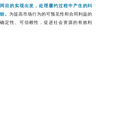
同目的实现出发，处理履约过程中产生的纠
纷。
为提高市场行为的可预见性和合同利益的
确定性、可信赖性，促进社会资源的有效利
用，当事人在合同目的基本可以实现的情况
下，应尽量维持稳定的合同关系，维护稳定的
交易秩序，对于对方轻微的违约行为，不宜动
辄主张解除合同。同时“契约必守”是市场经济
赖以存在运作的基础。被告的违约行为虽未导
致合同目的不能实现，但未按约定履行义务，
已构成违约，应当承担相应的后果。
法条链接
《中华人民共和国民法典》
第五百
六十三条第一款