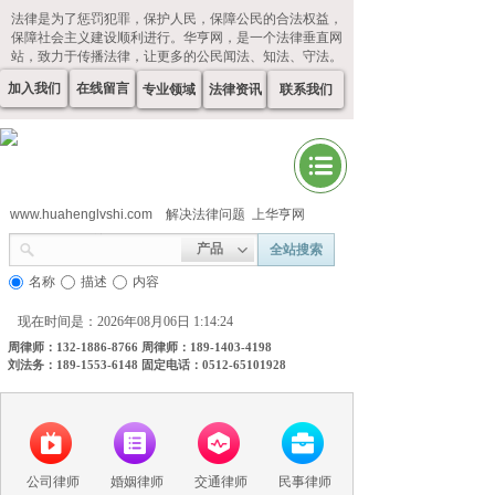
法律是为了惩罚犯罪，保护人民，保障公民的合法权益，
保障社会主义建设顺利进行。华亨网，是一个法律垂直网
站，致力于传播法律，让更多的公民闻法、知法、守法。
加入我们
在线留言
专业领域
法律资讯
联系我们
www.huahenglvshi.com
解决法律问题 上华亨网
产品
全站搜索
名称
描述
内容
现在时间是：2026年08月06日 1:14:25
周律师：132-1886-8766 周律师：189-1403-4198
刘法务：189-1553-6148 固定电话：0512-65101928
公司律师
婚姻律师
交通律师
民事律师