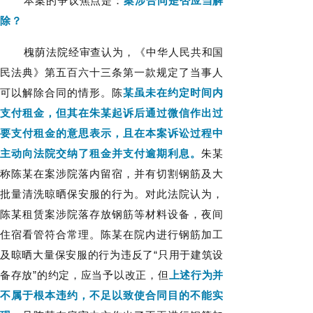
本案的争议焦点是：
案涉合同是否应当解
除？
槐荫法院经审查认为，《中华人民共和国
民法典》第五百六十三条第一款规定了当事人
可以解除合同的情形。陈
某虽未在约定时间内
支付租金，但其在朱某起诉后通过微信作出过
要支付租金的意思表示，且在本案诉讼过程中
主动向法院交纳了租金并支付逾期利息。
朱某
称陈某在案涉院落内留宿，并有切割钢筋及大
批量清洗晾晒保安服的行为。对此法院认为，
陈某租赁案涉院落存放钢筋等材料设备，夜间
住宿看管符合常理。陈某在院内进行钢筋加工
及晾晒大量保安服的行为违反了“只用于建筑设
备存放”的约定，应当予以改正，但
上述行为并
不属于根本违约，不足以致使合同目的不能实